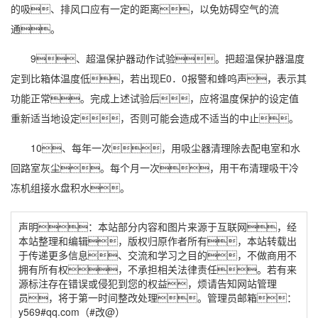
的吸、排风口应有一定的距离，以免妨碍空气的流
通。
9、超温保护器动作试验。把超温保护器温度
定到比箱体温度低，若出现E0．0报警和蜂呜声，表示其
功能正常。完成上述试验后，应将温度保护的设定值
重新适当地设定，否则可能会造成不适当的中止。
10、每年一次，用吸尘器清理除去配电室和水
回路室灰尘。每个月一次，用干布清理吸干冷
冻机组接水盘积水。
声明：本站部分内容和图片来源于互联网，经
本站整理和编辑，版权归原作者所有，本站转载出
于传递更多信息、交流和学习之目的，不做商用不
拥有所有权，不承担相关法律责任。若有来
源标注存在错误或侵犯到您的权益，烦请告知网站管理
员，将于第一时间整改处理。管理员邮箱：
y569#qq.com（#改@）