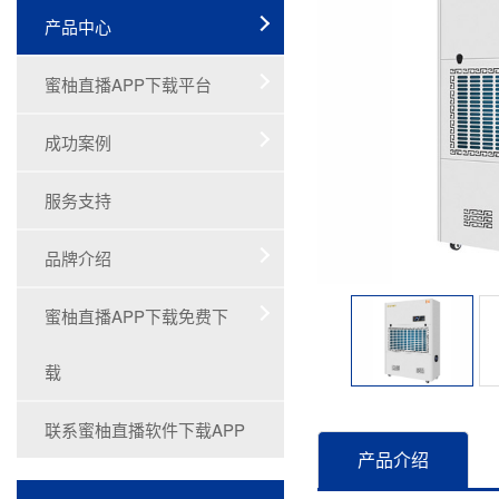
产品中心
蜜柚直播APP下载平台
成功案例
服务支持
品牌介绍
蜜柚直播APP下载免费下
载
联系蜜柚直播软件下载APP
产品介绍