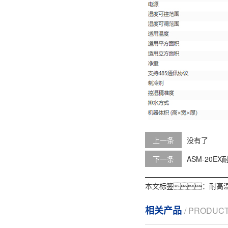
上一条
没有了
下一条
ASM-20E
本文标签：
耐高
相关产品
/ PRODUC