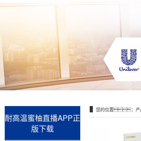
您的位置：
产
耐高温蜜柚直播APP正
版下载