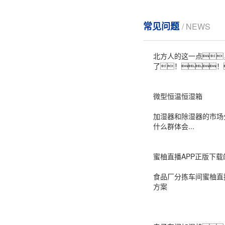
常见问题
/ NEWS
北方人的这一点
了！！
微型恒温恒湿箱
加湿器和除湿器的市场
什么群体会...
蜜柚直播APP正版下载
食品厂分拣车间蜜柚直
方案